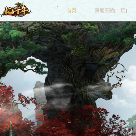
首页
重返王陵[二层]