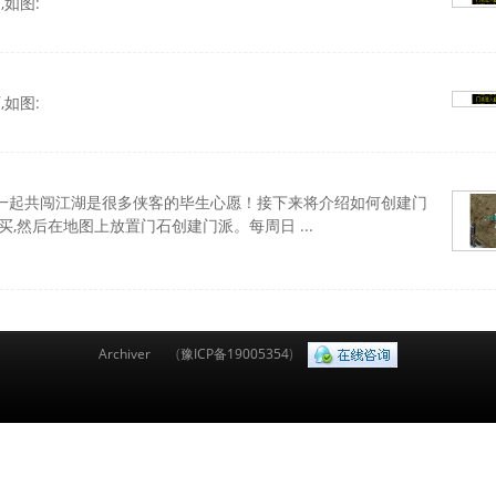
如图:
如图:
们一起共闯江湖是很多侠客的毕生心愿！接下来将介绍如何创建门
,然后在地图上放置门石创建门派。每周日 ...
Archiver
(
豫ICP备19005354
)