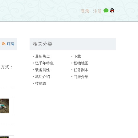
登录
注册
相关分类
订阅
•
最新焦点
•
下载
•
忆千年特色
•
怪物地图
奖方式：
•
装备属性
•
任务副本
•
武功介绍
•
门派介绍
•
技能篇