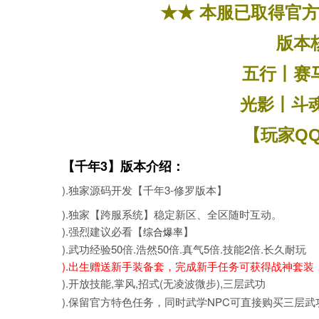
★★
本服已取得官方
版本
五行丨赛
光影丨斗
【玩家Q
【千年3】版本介绍：
).独家源码开发【千年3-修罗版本】
).独家【跨服系统】稳定新区、全区随时互动。
).强烈建议必看【
】
综合爆率
).武功经验50倍.浩然50倍.真气5倍.技能2倍.长久耐玩
).出生赠送新手装备套，完成新手任务可获得战神套装
).开放技能,掌风,招式(无凌波微步),三层武功
).
保留官方特色任务，同时武学NPC可直接购买三层武