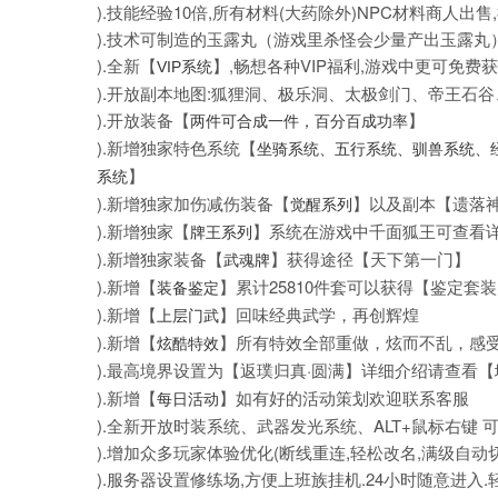
).技能经验10倍,所有材料(大药除外)NPC材料商人
).技术可制造的玉露丸（游戏里杀怪会少量产出玉露丸
).全新【
】,畅想各种VIP福利,游戏中更可免费获
VIP系统
).开放副本地图:狐狸洞、极乐洞、太极剑门、帝王石
).开放装备【
】
两件可合成一件，百分百成功率
).新增独家特色系统【
坐骑系统、五行系统、驯兽系统、
】
系统
).新增独家加伤减伤装备【
】以及副本【遗落
觉醒系列
).新增独家【
】系统在游戏中千面狐王可查看
牌王系列
).新增独家装备【
】获得途径【天下第一门】
武魂牌
).新增【
】累计25810件套可以获得【鉴定套
装备鉴定
).新增【
】回味经典武学，再创辉煌
上层门武
).新增【
】所有特效全部重做，炫而不乱，感
炫酷特效
).最高境界设置为【返璞归真·圆满】详细介绍请查看【
).新增【
】如有好的活动策划欢迎联系客服
每日活动
).全新开放时装系统、武器发光系统、ALT+鼠标右键 
).增加众多玩家体验优化(断线重连,轻松改名,满级自动
).服务器设置修练场,方便上班族挂机.24小时随意进入.