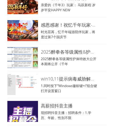
2026-02-27
新区《 苍穹 》03月02日19点准时开放！
感恩感谢！祝忆千年玩家-国庆中
时光荏苒，忆千年端游陪伴玩家，将
2026-02-14
2026新春节日活动安排
度过第7个国庆节
2026-02-10
千年3《二战区 真武》盛装开放等你来战！
2025醉拳各等级属性&护体特效大
2025醉拳各等级属性护体特效大公开
本期将公开《千年
2026-01-31
千年3《二战区 苍龙》盛装开放等你来战！
win10,11提示病毒威胁解决办法!
2026-01-28
新区《凌云 二战区》01月28日19点准时开放
1.同时按下“Windows徽标键+i”组合键
打开设置窗口
2026-01-21
千年3《二战区 飞龙》盛装开放等你来战！
高薪招抖音主播
2026-01-19
新区《霜月 三战区》01月21日19点准时开放
现招聘抖音主播：招聘条件：1.学
历、年龄、性别不限
2026-01-07
新区《沧海-三战区》01月10日12点准时开放
[跨服]欢乐谷
2025-12-29
千年3《龙吟》盛装开放等你来战！