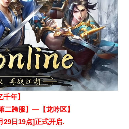
忆千年】
第二跨服】
—【龙吟区
】
2月29日19点]正式开启.