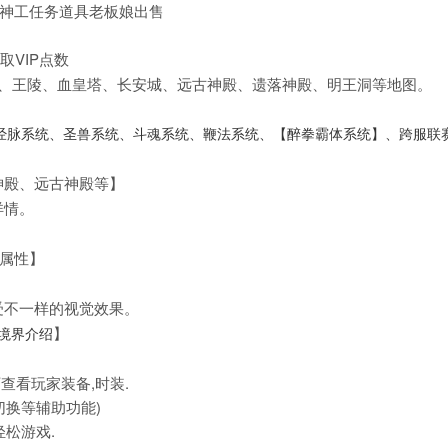
出售,神工任务道具老板娘出售
）
取VIP点数
谷、王陵、血皇塔、长安城、远古神殿、遗落神殿、明王洞等地图。
经脉系统、圣兽系统、斗魂系统、鞭法系统、【醉拳霸体系统】、跨服联
神殿、远古神殿等】
详情。
装属性】
受不一样的视觉效果。
】
境界介绍
可查看玩家装备,时装.
切换等辅助功能)
轻松游戏.