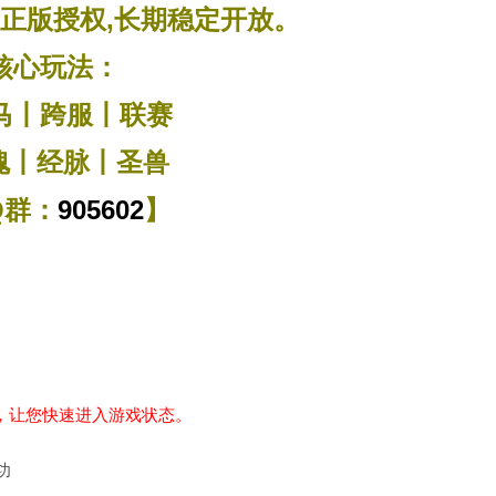
正版授权,长期稳定开放。
核心玩法：
马丨跨服丨联赛
魂丨经脉丨圣兽
Q群：
905602
】
，让您快速进入游戏状态。
功