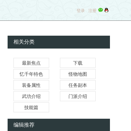
2026-01-31
千年3《二战区 苍龙》盛装开放等你来战！
登录
注册
2026-01-28
新区《凌云 二战区》01月28日19点准时开放
2026-01-21
千年3《二战区 飞龙》盛装开放等你来战！
相关分类
2026-01-19
新区《霜月 三战区》01月21日19点准时开放
2026-01-07
最新焦点
下载
新区《沧海-三战区》01月10日12点准时开放
忆千年特色
怪物地图
2025-12-29
千年3《龙吟》盛装开放等你来战！
装备属性
任务副本
2026-03-12
新区《 精武 》03月14日12点准时开放！
武功介绍
门派介绍
技能篇
2026-02-27
新区《 苍穹 》03月02日19点准时开放！
编辑推荐
2026-02-14
2026新春节日活动安排