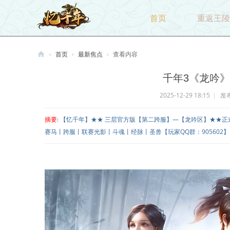
首页
重返王陵
›
首页
›
最新焦点
›
查看内容
忆
千年3《龙吟
千
2025-12-29 18:15
|
发布
年
摘要
: 【忆千年】★★ 三层官方版【第二跨服】—【龙吟区】★★
赛马丨跨服丨联赛光影丨斗魂丨经脉丨圣兽【玩家QQ群：905602】【