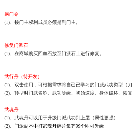
易门令
(1)、接门主权利成员必须是副门主。
修复门派石
(1)、在商城购买回血石放至门派石上进行修复。
武行丹（待开发）
(1)、双击使用，可根据需求将自己已学习的门派武功类型（
(2)、转型时
门武名称、武功
等级、初始速度、身体破坏、恢
武
魂
丹
(1)、武魂丹可以用于升级门派武功到上层（属性更强）
(2)、门派副本中打
武
魂
丹碎片集齐99个即可升级