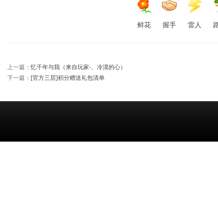
鲜花
握手
雷人
上一篇：
忆千年与我（来自玩家-、冷漠的心）
下一篇：
[官方三层]积分赠送礼包清单